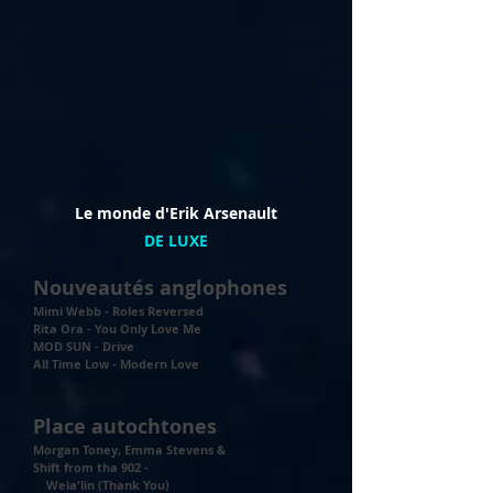
Le monde d'Erik Arsenault
DE LUXE
Nouveautés anglophones
Mimi Webb - Roles Reversed
Rita Ora - You Only Love Me
MOD SUN - Drive
All Time Low - Modern Love
Place autochtones
Morgan Toney, Emma Stevens &
Shift from tha 902 -
Wela'lin (Thank You)