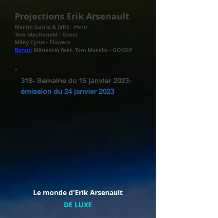
Projections Erik Arsenault
Martin Garrix & JVKE - Hero
Tom MacDonald - Ghost
Miley Cyrus - Flowers
Bonus:
Måneskin feat. Tom Morello - GOSSIP
318- Semaine du 15 janvier 2023:
émission du
24 janvier 2023
Le monde d'Erik Arsenault
DE LUXE