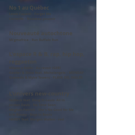
No 1 au Québec
Lewis Capaldi - Forget Me
Corneille - Nouveau pouvoir
Nouveauté autochtone
Mi'gmafrica - Run Buffalo Run
L'espace R & B, rap, hip hop,
reggaeton
Milano x Eddin - Au revoir (GER)
Geolier & Shiva feat. Michelangelo - MONDAY
Quevedo & Myke Towers - PLAYA DEL INGLÉS
L'univers new-country
Skilteck feat. Doug St-Louis- All In
Jordan Davis - No Time Soon
Meghan Patrick - She's No Good for Me
Erin Kinsey - Boys In Boots
HARDY feat. Morgan Wallen - red