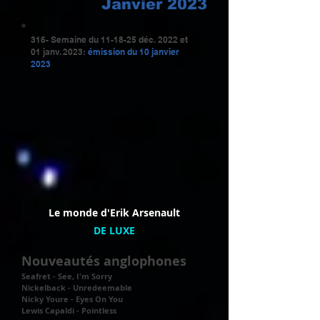
Janvier 2023
316- Semaine du 11-18-25 déc. 2022 et
01 janv. 2023:
émission du
10 janvier
2023
Le monde d'Erik Arsenault
DE LUXE
Nouveautés anglophones
Seafret - See, I'm Sorry
Nickelback - Unredeemable
Nicky Youre - Eyes On You
Lewis Capaldi - Pointless