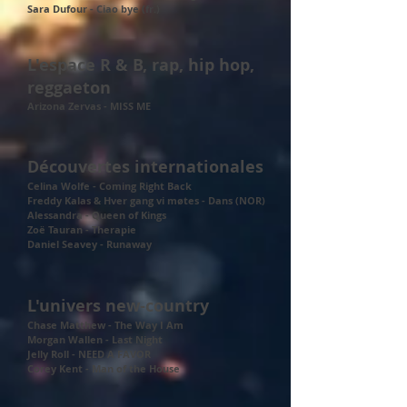
Sara Dufour - Ciao bye (fr.)
L'espace R & B, rap, hip hop,
reggaeton
Arizona Zervas - MISS ME
Découvertes internationales
Celina Wolfe - Coming Right Back
Freddy Kalas & Hver gang vi møtes - Dans (NOR)
Alessandra - Queen of Kings
Zoë Tauran - Therapie
Daniel Seavey - Runaway
L'univers new-country
Chase Matthew - The Way I Am
Morgan Wallen - Last Night
Jelly Roll - NEED A FAVOR
Corey Kent - Man of the House