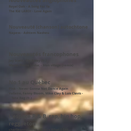
Nouveautés anglophones
Royal Oak - A Song For Ya
The Kid LAROI - Love Again
Nouveauté (chanson) autochtone
Napess - Ashtem Nasheu
Nouveautés francophones
Jay Scøtt - Fly Away (fr.)
Marie-Pierre Leduc - Mon village (remix)
No 1 au Québec
P!nk - Never Gonna Not Dance Again
Vallaire, Fanny Bloom, Mike Clay & Luis Clavis -
Tote Bag (fr.)
L'espace R & B, rap, hip hop,
reggaeton
charlieonnafriday - That's What I Get