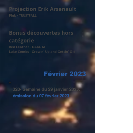
Projection Erik Arsenault
P!nk - TRUSTFALL
Bonus découvertes hors
catégorie
Red Leather - DAKOTA
Luke Combs - Growin' Up and Gettin' Old
Février 2023
320- Semaine du 29 janvier 2023:
émission du
07 février 2023