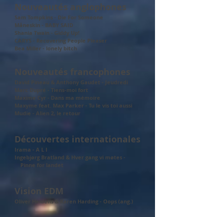
Nouveautés anglophones
Sam Tompkins - Die For Someone
Måneskin - BABY SAID
Shania Twain - Giddy Up!
CARYS - Recovering People Pleaser
Bea Miller - lonely bitch
Nouveautés francophones
David Pineau & Anthony Gaudet - Jeudredi
Marc Dupré - Tiens-moi fort
Maxime Cyr - Dans ma mémoire
Maxyme feat. Max Parker - Tu le vis toi aussi
Mudie - Alien 2, le retour
Découvertes internationales
Irama - A L I
Ingebjørg Bratland & Hver gang vi møtes -
Pinne for landet
Vision EDM
Oliver Heldens & Karen Harding - Oops (ang.)