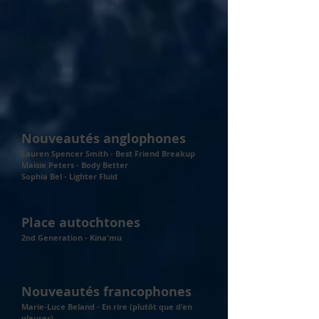
Nouveautés anglophones
Lauren Spencer Smith - Best Friend Breakup
Maisie Peters - Body Better
Sophia Bel - Lighter Fluid
Place autochtones
2nd Generation - Kina'mu
Nouveautés francophones
Marie-Luce Beland - En rire (plutôt que d'en
pleurer)