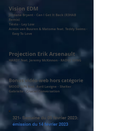
Vision EDM
Jordana Bryant - Can I Get It Back (R3HAB
Remix)
Tiësto - Lay Low
Armin van Buuren & Matoma feat. Teddy Swims -
Easy To Love
Projection Erik Arsenault
HARDY feat. Jeremy McKinnon - RADIO SONG
Bonus vidéo-web hors catégorie
MOOD SUN feat. Avril Lavigne - Shelter
Gabriella - Crucial Conversation
321- Semaine du 05 février 2023:
émission du
14 février 2023