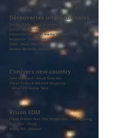
Découvertes internationales
Darren Kiely - Time To Leave
Eah Jé - Beroendeframkallande
Alexander Stewart - blame's on me
Benjamin - Hoida mut
SERA - Head Held High
Davina Michelle - Heartbeat
L'univers new-country
Tyler Hubbard - Small Town Me
Cheat Codes & Mitchell Tenpenny -
What's It Gonna Take
Vision EDM
Frank Walker feat. Ella Henderson - I Go Dancing
Ava Max - Ghost
Becky Hill - Heaven