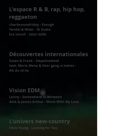
L'espace R & B, rap, hip hop,
reggaeton
charlieonnafriday - Enough
Yandel & Wisin - Te Gusta
Era Istrefi - Idiot (GER)
Découvertes internationales
Suzan & Freek - Slapeloosheid
Isah, Maria Mena & Hver gang vi møtes -
Alt du vil ha
Vision EDM
Leony - Somewhere in Between
Alok & James Arthur - Work With My Love
L'univers new-country
Chris Young - Looking for You