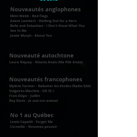
Nouveautés anglophones
Mimi Webb - Red Flags
Adam Lambert - Holding Out for a Hero
Belle and Sebastian - I Don't Know What You
See In Me
Jessie Murph - About You
Nouveauté autochtone
Laura Niquay - Nitanis Anaïs (Ma fille Anaïs)
Nouveautés francophones
Mylène Farmer - Rallumer les étoiles (Radio Edit)
Vulgaires Machins - OK (fr.)
Frais Dispo - Juillet
Roy Davis - Je suis ton animal
No 1 au Québec
Lewis Capaldi - Forget Me
Corneille - Nouveau pouvoir