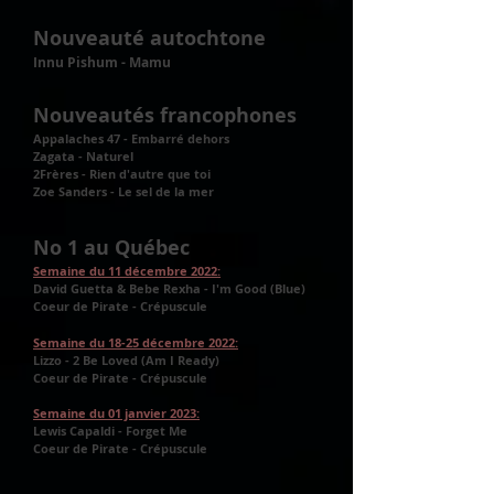
Nouveauté autochtone
Innu Pishum - Mamu
Nouveautés francophones
Appalaches 47 - Embarré dehors
Zagata - Naturel
2Frères - Rien d'autre que toi
Zoe Sanders - Le sel de la mer
No 1 au Québec
Semaine du 11 décembre 2022:
David Guetta & Bebe Rexha - I'
m Good
(Blue)
Coeur de Pirate - Crépuscule
Semaine du 18-25 décembre 2022:
Lizzo - 2 Be Loved (Am I Ready)
Coeur de Pirate - Crépuscule
Semaine du 01 janvier 2023:
Lewis Capaldi - Forget Me
Coeur de Pirate - Crépuscule