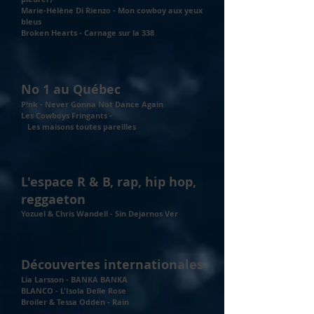
Marie-Hélène Di Rienzo - Mon cowboy aux yeux
bleus
Broken Hearts - Carnage sur la 338
No 1 au Québec
P!nk - Never Gonna Not Dance Again
Les Cowboys Fringants -
Les maisons toutes pareilles
L'espace R & B, rap, hip hop,
reggaeton
Yozuel & Chris Wandell - Sin Dejarnos Ver
Découvertes internationales
Lia Larsson - BANKA BANKA
BLANCO - L'Isola Delle Rose
Broiler & Tessa Odden - Rain