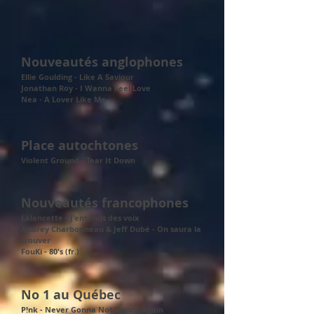
Nouveautés anglophones
Ellie Goulding - Like A Saviour
Jonathan Roy - I Wanna Feel Love
Nea - A Lover Like Me
Place autochtones
Violent Ground - Tear It Down
Nouveautés francophones
Lalancette - J'entends des voix
Audrey Charbonneau & Jeff Dubé - On saura la
trouver
FouKi - 80's (fr.)
No 1 au Québec
P!nk - Never Gonna Not Dance Again