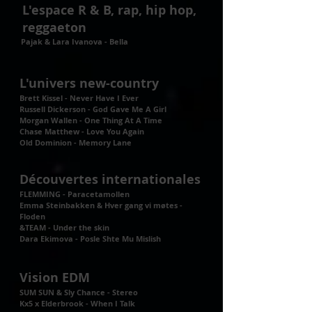
L'espace R & B, rap, hip hop,
reggaeton
Pajak & Lara Ivanova - Bella
L'univers new-country
Brett Kissel - Never Have I Ever
Russell Dickerson - God Gave Me A Girl
Morgan Wallen - One Thing At A Time
Chase Matthew - Love You Again
Old Dominion - Memory Lane
Découvertes internationales
FLEMMING - Paracetamollen
Emma Steinbakken & Hver gang vi møtes -
Floden
&TEAM - Under the skin
Dara Ekimova - Posle Shte Mu Mislish
Vision EDM
SUM SUN & Sly Chance - Stereo
Kx5 x Elderbrook - When I Talk