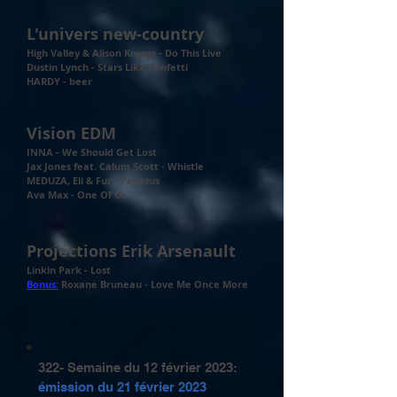
L'univers new-country
High Valley & Alison Krauss - Do This Live
Dustin Lynch - Stars Like Confetti
HARDY - beer
Vision EDM
INNA - We Should Get Lost
Jax Jones feat. Calum Scott - Whistle
MEDUZA, Eli & Fur - Pegasus
Ava Max - One Of Us
Projections Erik Arsenault
Linkin Park - Lost
Bonus:
Roxane Bruneau - Love Me Once More
322- Semaine du 12 février 2023:
émission du
21 février 2023