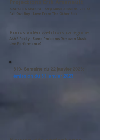
Projections Erik Arsenault
Bizarrap & Shakira - Bzrp Music Sessions, Vol. 53
Fall Out Boy - Love From The Other Side
Bonus vidéo-web hors catégorie
A
$AP Rocky - Same Problems (Amazon Music
Live Performance)
319- Semaine du 22 janvier 2023:
émission du
31 janvier 2023