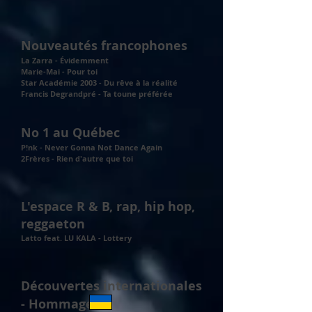
Nouveautés francophones
La Zarra - Évidemment
Marie-Mai - Pour toi
Star Académie 2003 - Du rêve à la réalité
Francis Degrandpré - Ta toune préférée
No 1 au Québec
P!nk - Never Gonna Not Dance Again
2Frères - Rien d'autre que toi
L'espace R & B, rap, hip hop,
reggaeton
Latto feat. LU KALA - Lottery
Découvertes internationales
- Hommage