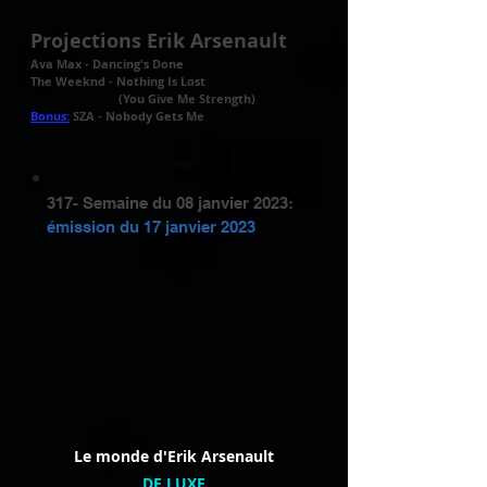
Projections Erik Arsenault
Ava Max - Dancing's Done
The Weeknd - Nothing Is Lost
(You Give Me Strength)
Bonus:
SZA - Nobody Gets Me
317- Semaine du 08 janvier 2023:
émission du
17 janvier 2023
Le monde d'Erik Arsenault
DE LUXE