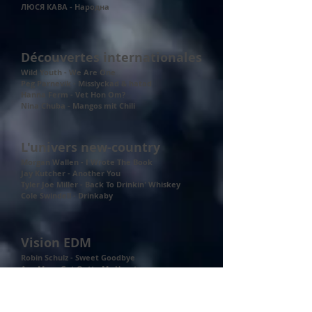
ЛЮСЯ КАВА - Народна
Découvertes internationales
Wild Youth - We Are One
Peg Parnevik - Misslyckad & hatad
Hanna Ferm - Vet Hon Om?
Nina Chuba - Mangos mit Chili
L'univers new-country
Morgan Wallen - I Wrote The Book
Jay Kutcher - Another You
Tyler Joe Miller - Back To Drinkin' Whiskey
Cole Swindell - Drinkaby
Vision EDM
Robin Schulz - Sweet Goodbye
Ava Max - Get Outta My Heart