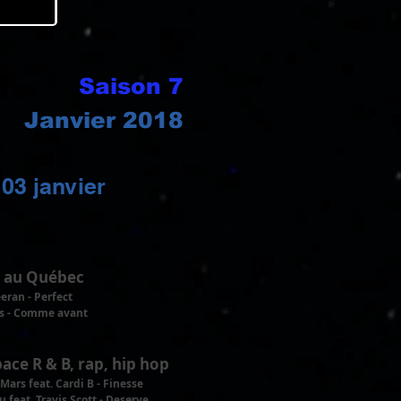
Saison 7
Janvier 2018
03 janvier
 au Québec
eran - Perfect
es - Comme avant
pace R & B, rap, hip hop
Mars feat. Cardi B - Finesse
u feat. Travis Scott - Deserve