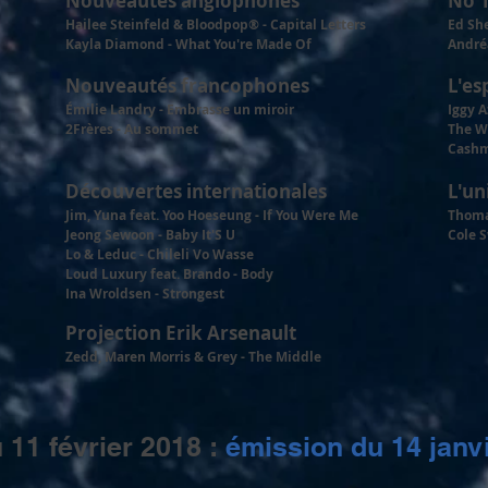
Nouveautés anglophones
No 
Hailee Steinfeld & Bloodpop® - Capital Letters
Ed She
Kayla Diamond - What You're Made Of
Andréa
Nouveautés francophones
L'es
Émili
e Landry - Embrasse un miroir
Iggy A
2Frères - Au sommet
The W
Cashme
Découvertes internationales
L'un
Jim, Yuna feat. Yoo Hoeseung - If You Were Me
Thoma
Jeong Sewoon - Baby It'S U
Cole 
Lo & Leduc - Chileli Vo Wasse
Loud Luxury feat. Brando - Body
Ina Wroldsen - Strongest
Projection Erik Arsenault
Zedd, Maren Morris & Grey - The Middle
 11 février 2018 :
émission du 14 janv