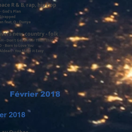
pace R & B, rap, hip hop
- God's Plan
 Strapped
n feat. Q - Dunya
ivers new-country - folk
H - Don't Get Better Than That
 - Born to Love You
Aldean - You Make it Easy
Février 2018
ier 2018