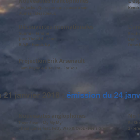
Nouveautés francophones
L'es
Les Jacks - Qu'est-ce qui s'passe à soir
Kendri
Dumas - Mes idéaux
Découvertes internationales
L'un
Sunmi - Heroine
Brothe
June The Girl - Same
Dan + 
B.A.P. - Hands Up
Drew B
Projection Erik Arsenault
Liam Payne & Rita Ora - For You
 21 janvier 2018 :
émission du 24 janv
Nouveautés anglophones
No 1
Troye Sivan - My My My!
Ed She
Cheat Codes feat. Fetty Wap & Cvbz - Feels Great
2Frèr