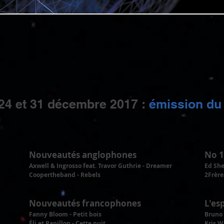
24 et 31 décembre 2017 :
émission du 
Nouveautés anglophones
No 1
Axwell & Ingrosso feat. Travor Guthrie - Dreamer
Ed She
Coopertheband - Rebels
2Frèr
Nouveautés francophones
L'es
Fanny Bloom - Petit bois
Bruno 
Éli et Papillon - Cette nuit
Kris W