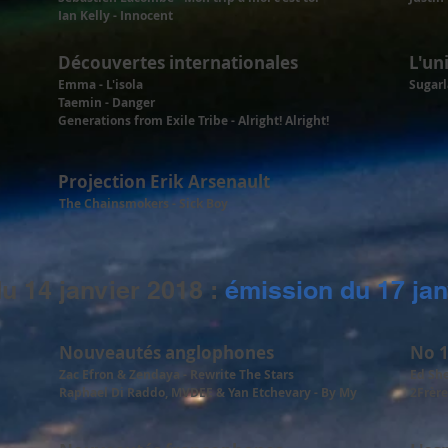
Ian Kelly - Innocent
Découvertes internationales
L'un
Emma - L'isola
Sugarl
Taemin - Danger
Generations from Exile Tribe - Alright! Alright!
Projection Erik Arsenault
The Chainsmokers - Sick Boy
u 14 janvier 2018 :
émission du 17 jan
Nouveautés anglophones
No 1
Zac Efron & Zendaya - Rewrite The Stars
Ed She
Raphael Di Raddo, MVDEE & Yan Etchevary - By My
2Frèr