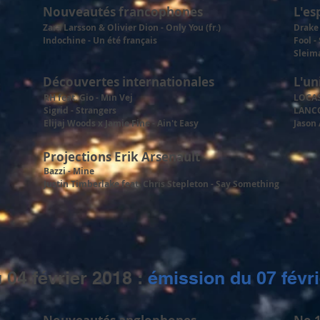
Nouveautés francophones
L'es
Zara Larsson & Olivier Dion - Only You (fr.)
Drake 
Indochine - Un été français
Fool -
Sleima
Découvertes internationales
L'un
RH feat. Gio - Min Vej
LOCAS
Sigrid - Strangers
LANCO
Elijaj Woods x Jamie Fine - Ain't Easy
Jason 
Projections Erik Arsenault
Bazzi - Mine
Justin Timberlake feat. Chris Stepleton - Say Something
 04 février 2018 :
émission du 07 févr