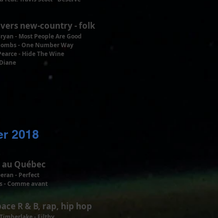
ivers new-country - folk
ryan - Most People Are Good
Combs - One Number Way
Pearce - Hide The Wine
 Diane
er 2018
 au Québec
eran - Perfect
es - Comme avant
pace R & B, rap, hip hop
 Timberlake - Filthy