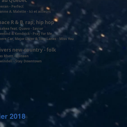
1 au Québec
eran - Perfect
nne A. Malette - Ici et ailleurs
pace R & B, rap, hip hop
zakea feat. Quavo - Savior
eeknd & Kendrick - Pray for Me
re Car, Major Lazer & Tory Lanez - Miss You
ivers new-country - folk
s Rhett - Sixteen
Swindell - Stay Downtown
ier 2018