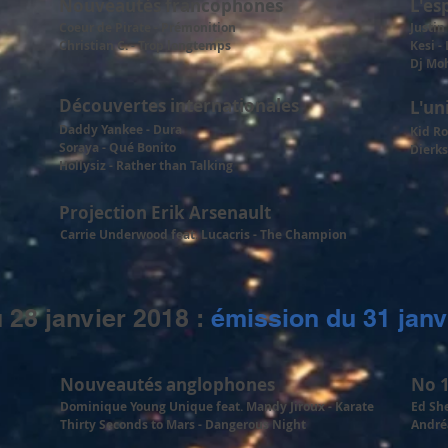
Nouveautés francophones
L'es
Coeur de Pirate - Prémonition
Justin
Christian C. - Trop longtemps
Kesi -
Dj Moh
Découvertes internationales
L'un
Daddy Yankee - Dura
Kid Ro
Soraya - Qué Bonito
Dierk
Hollysiz - Rather than Talking
Projection Erik Arsenault
Carrie Underwood feat. Lucacris - The Champion
 28 janvier 2018 :
émission du 31 janv
Nouveautés anglophones
No 
Dominique Young Unique feat. Mandy Jiroux - Karate
Ed She
Thirty Seconds to Mars - Dangerous Night
Andréa