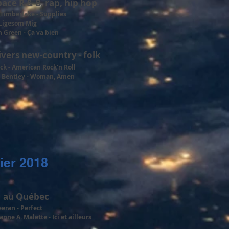
pace R & B, rap, hip hop
 Timberlake - Supplies
 Ligesom Mig
 Green - Ça va bien
ivers new-country - folk
ck - American Rock'n Roll
s Bentley - Woman, Amen
ier 2018
1 au Québec
eran - Perfect
nne A. Malette - Ici et ailleurs