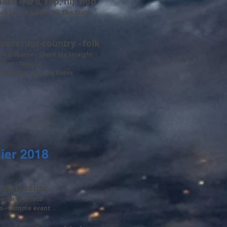
pace R & B, rap, hip hop
ck Lamar & SZA - All The Stars
ivers new-country - folk
rs Osborne - Shoot Me Straight
Shay - Tequila
aldridge - Guns & Roses
ier 2018
 au Québec
eran - Perfect
es - Comme avant