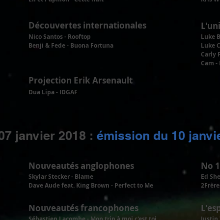
Découvertes internationales
L'un
Nico Santos - Rooftop
Luke B
Benji & Fede - Buona Fortuna
Luke 
Carly 
Cam -
Projection Erik Arsenault
Dua Lipa - IDGAF
07 janvier 2018 :
émission du 10 janvi
Nouveautés anglophones
No 1
Skylar Stecker - Blame
Ed She
Dave Aude feat. King Brown - Perfect to Me
2Frèr
Nouveautés francophones
L'es
Sébastien Lacombe - Mon trip à moi c'est toi
Justin