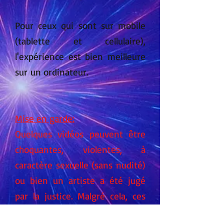
Pour ceux qui sont sur mobile
(tablette et cellulaire),
l'expérience est bien meilleure
sur un ordinateur.
Mise en garde:
Quelques vidéos peuvent être
choquantes, violentes, à
caractère sexuelle (sans nudité)
ou bien un artiste a été jugé
par la justice. Malgré cela, ces
chansons ont connu un succès