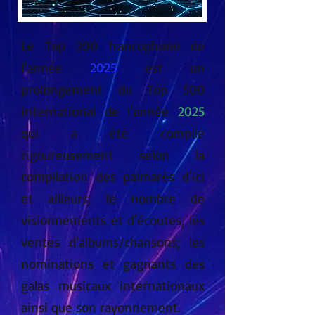
Le Top 200 francophone de
l'année
2025
est un
prolongement du Top 500
international de l'année
2025
qui a été compilé
rigoureusement selon la
compilation des palmarès d'ici
et ailleurs; le nombre de
visionnements et d'écoutes; les
ventes d'albums/chansons; les
nominations et gagnants des
galas musicaux internationaux
ainsi que son rayonnement
.